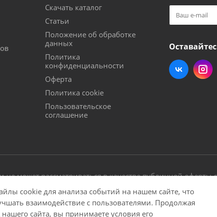
Скачать каталог
Статьи
Положение об обработке
данных
Оставайтес
тов
Политика
конфиденциальности
Оферта
Политика cookie
Пользовательское
соглашение
 не может рассматриваться в качестве публичной оферты с
и с сайта без соглашения с администрацией запрещена.
йлы cookie для анализа событий на нашем сайте, что
учшать взаимодействие с пользователями. Продолжая
ны.
 нашего сайта, вы принимаете условия его