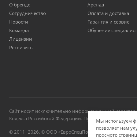
О бренде
Аренда
Сотрудничество
Оплата и доставка
Новости
Гарантия и сервис
Команда
Обучение специалис
Лицензии
Реквизиты
Сайт носит исключительно информационный характер и
Кодекса Российской Федерации. Публикация информаци
Мы используем фа
позволяет нам ул
© 2011−2026, © ООО «ЕвроСпецПол». Все права защище
просмотр страниц