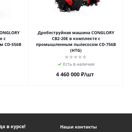
CONGLORY
Дробеструйная машина CONGLORY
е с
СВ2-20Е в комплекте с
 CD-556B
промышленным пылесосом CD-756B
(HTG)
Есть в наличии
4 460 000
₽
/шт
да в курсе!
Наши контакты