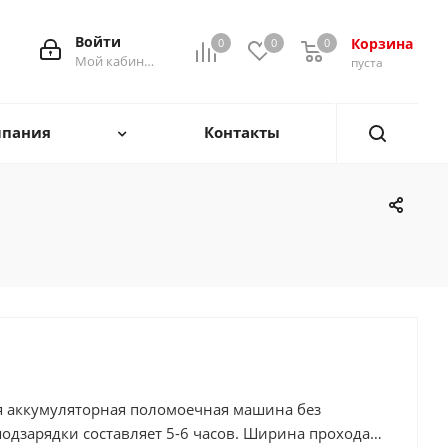
Войти
Корзина
0
0
0
0
Мой кабинет
пуста
пания
Контакты
я аккумуляторная поломоечная машина без
подзарядки составляет 5-6 часов. Ширина прохода