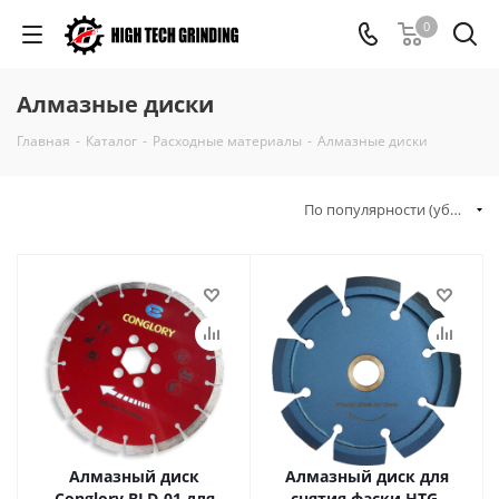
0
Алмазные диски
Главная
-
Каталог
-
Расходные материалы
-
Алмазные диски
По популярности (убывание)
Алмазный диск
Алмазный диск для
Conglory BLD-01 для
снятия фаски HTG-