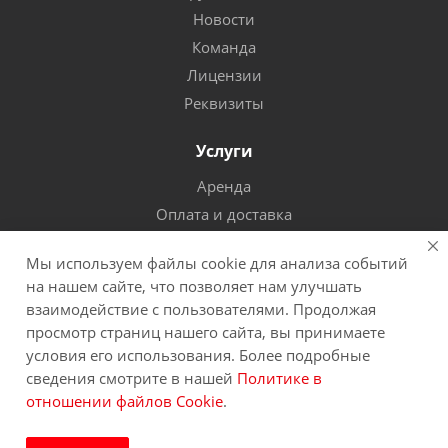
Новости
Команда
Лицензии
Реквизиты
Услуги
Аренда
Оплата и доставка
Гарантия и сервис
Мы используем файлы cookie для анализа событий
Обучение специалистов
на нашем сайте, что позволяет нам улучшать
взаимодействие с пользователями. Продолжая
Информация
просмотр страниц нашего сайта, вы принимаете
Скачать каталог
условия его использования. Более подробные
сведения смотрите в нашей
Политике в
Статьи
отношении файлов Cookie
.
Положение об обработке данных
Политика конфиденциальности