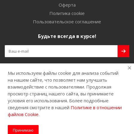
Оферта
Политика cookie
Пользовательское соглашение
Будьте всегда в курсе!
Оставайтесь на связи
Мы используем файлы cookie для анализа событий
на нашем сайте, что позволяет нам улучшать
взаимодействие с пользователями. Продолжая
просмотр страниц нашего сайта, вы принимаете
условия его использования. Более подробные
Наши контакты
сведения смотрите в нашей
Политике в отношении
+7 (901) 704-57-77
файлов Cookie
.
info@high-tech-grinding.ru
Принимаю