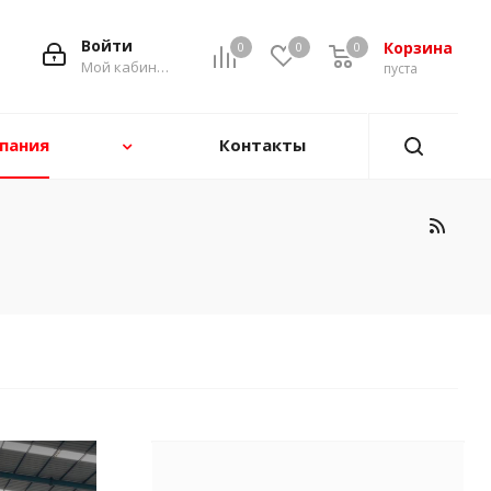
Войти
Корзина
0
0
0
0
Мой кабинет
пуста
пания
Контакты