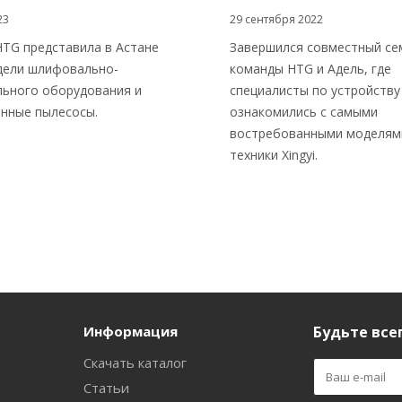
23
29 сентября 2022
TG представила в Астане
Завершился совместный се
дели шлифовально-
команды HTG и Адель, где
ьного оборудования и
специалисты по устройству
нные пылесосы.
ознакомились с самыми
востребованными моделя
техники Xingyi.
Информация
Будьте всег
Скачать каталог
Статьи