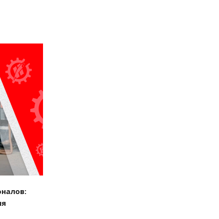
налов:
ля