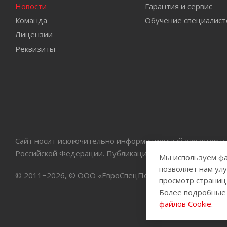
Новости
Гарантия и сервис
Команда
Обучение специалист
Лицензии
Реквизиты
Сайт носит исключительно информационный характер и 
Российской Федерации. Публикация информации с сайта
Мы используем фа
позволяет нам ул
© 2011−2026, © ООО «ЕвроСпецПол». Все права защищ
просмотр страниц 
Более подробные
файлов Cookie
.