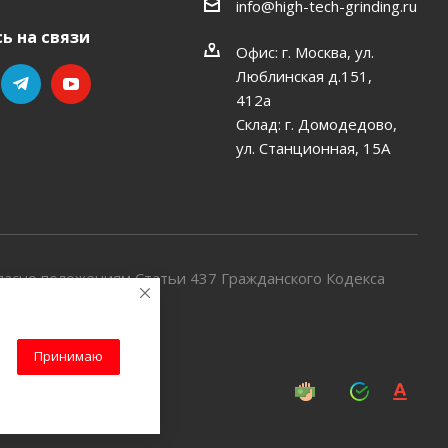
info@high-tech-grinding.ru
ь на связи
Офис: г. Москва, ул.
Люблинская д.151,
412a
Склад: г. Домодедово,
ул. Станционная, 15А
ласно положениям Статьи 437 Гражданского Кодекса
Принимаю