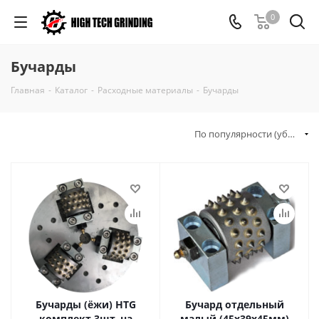
0
Бучарды
Главная
-
Каталог
-
Расходные материалы
-
Бучарды
По популярности (убывание)
Бучарды (ёжи) HTG
Бучард отдельный
комплект 3шт, на
малый (45х39х45мм)