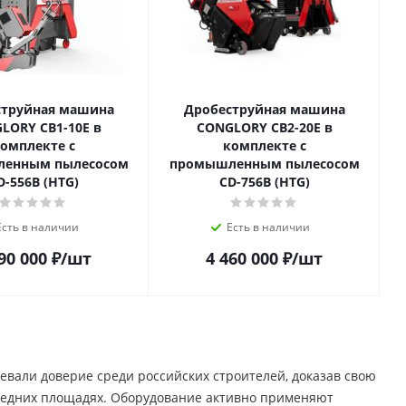
струйная машина
Дробеструйная машина
LORY СВ1-10Е в
CONGLORY СВ2-20Е в
омплекте с
комплекте с
енным пылесосом
промышленным пылесосом
D-556B (HTG)
CD-756B (HTG)
Есть в наличии
Есть в наличии
90 000
₽
/шт
4 460 000
₽
/шт
евали доверие среди российских строителей, доказав свою
средних площадях. Оборудование активно применяют