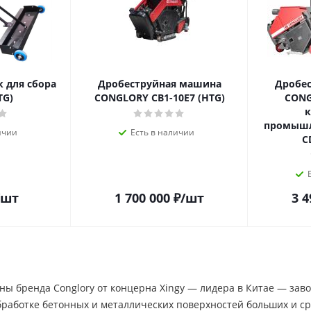
 для сбора
Дробеструйная машина
Дробе
TG)
CONGLORY СВ1-10Е7 (HTG)
CONG
к
промышл
ичии
Есть в наличии
C
/шт
1 700 000
₽
/шт
3 4
 бренда Conglory от концерна Xingy — лидера в Китае — заво
бработке бетонных и металлических поверхностей больших и 