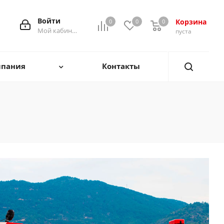
Войти
Корзина
0
0
0
0
Мой кабинет
пуста
пания
Контакты