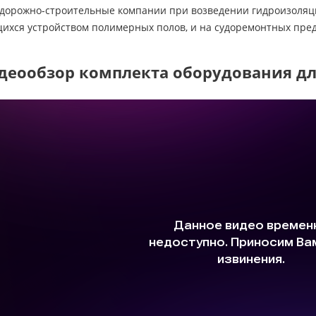
дорожно-строительные компании при возведении гидроизоляции 
ихся устройством полимерных полов, и на судоремонтных пре
деообзор комплекта оборудования д