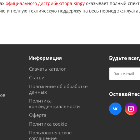
вах
официального дистрибьютора Xingy
оказывает полный спект
ию и полную техническую поддержку на весь период эксплуата
Информация
Будьте всег
Скачать каталог
Статьи
Положение об обработке
данных
Оставайтес
тов
Политика
конфиденциальности
Оферта
Политика cookie
Пользовательское
соглашение