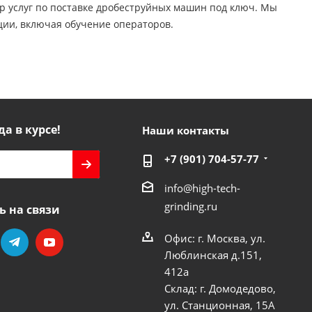
р услуг по поставке дробеструйных машин под ключ. Мы
ции, включая обучение операторов.
да в курсе!
Наши контакты
+7 (901) 704-57-77
info@high-tech-
grinding.ru
ь на связи
Офис: г. Москва, ул.
Люблинская д.151,
412a
Склад: г. Домодедово,
ул. Станционная, 15А