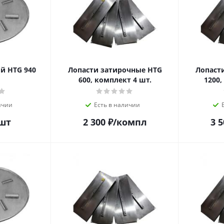
HTG 940
Лопасти затирочные HTG
Лопаст
600, комплект 4 шт.
1200,
ичии
Есть в наличии
шт
2 300
₽
/компл
3 5