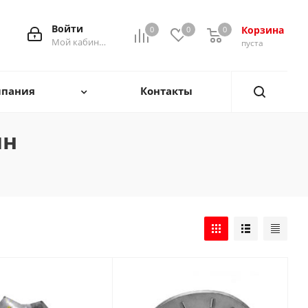
Войти
Корзина
0
0
0
0
Мой кабинет
пуста
пания
Контакты
ин