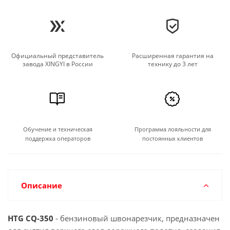
поверхностях
Нарезка швов для укладки коммуникаций
Создание деформационных швов в
промышленных полах
Резка и демонтаж бетонных конструкций
Официальный представитель
Расширенная гарантия на
завода XINGYI в России
технику до 3 лет
Обучение и техническая
Программа лояльности для
поддержка операторов
постоянных клиентов
Описание
HTG CQ-350
- бензиновый швонарезчик, предназначен